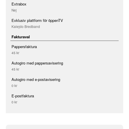
Extrabox
Nej
Exklusiv plattform för öppenTV
Kalejdo Bredband
Fakturaval
Pappersfaktura
45 kr
Autogiro med pappersavisering
45 kr
Autogiro med e-postavisering
0 kr
E-postfaktura
0 kr